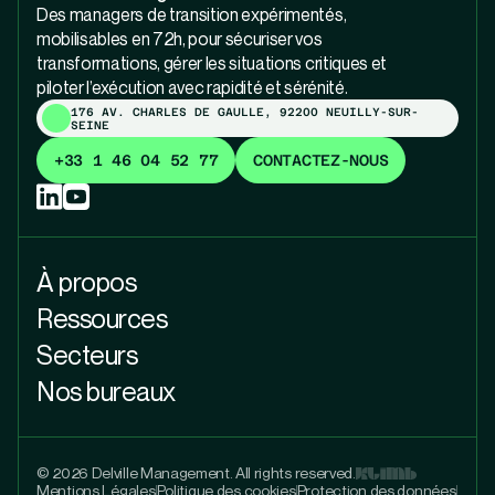
Des managers de transition expérimentés,
mobilisables en 72h, pour sécuriser vos
transformations, gérer les situations critiques et
piloter l’exécution avec rapidité et sérénité.
176 AV. CHARLES DE GAULLE, 92200 NEUILLY-SUR-
SEINE
+33 1 46 04 52 77
CONTACTEZ-NOUS
À propos
Ressources
Secteurs
Nos bureaux
© 2026 Delville Management. All rights reserved.
Mentions Légales
Politique des cookies
Protection des données