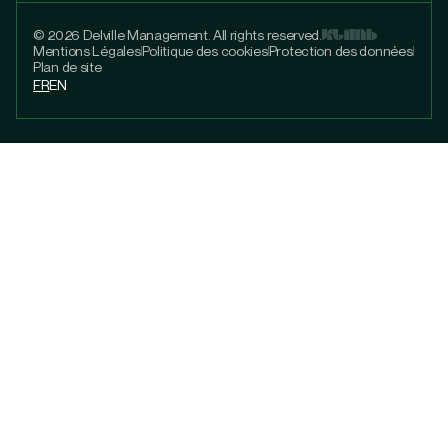
© 2026 Delville Management. All rights reserved.
Mentions Légales
Politique des cookies
Protection des données
Plan de site
FR
EN