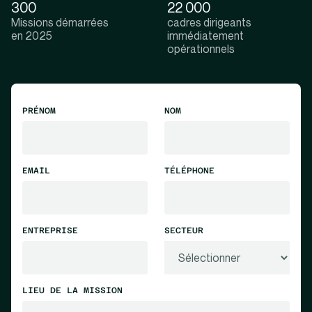
300
22 000
Missions démarrées
cadres dirigeants
en 2025
immédiatement
opérationnels
PRÉNOM
NOM
EMAIL
TÉLÉPHONE
ENTREPRISE
SECTEUR
LIEU DE LA MISSION