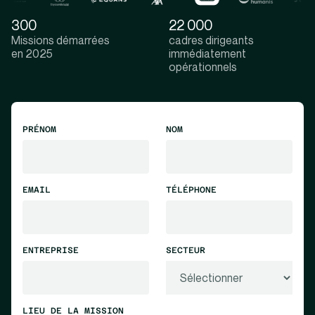
300
22 000
Missions démarrées
cadres dirigeants
en 2025
immédiatement
opérationnels
PRÉNOM
NOM
EMAIL
TÉLÉPHONE
ENTREPRISE
SECTEUR
LIEU DE LA MISSION