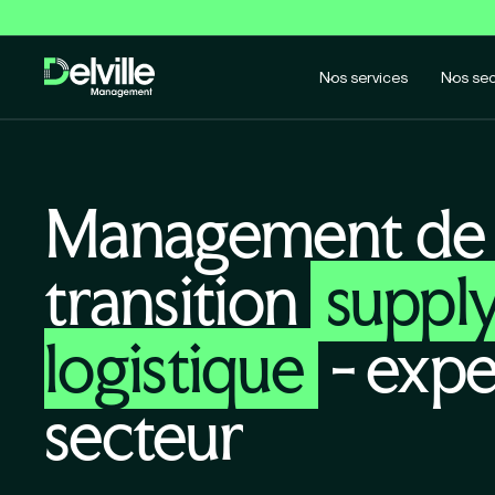
Nos services
Nos sec
Management de
transition
supply
logistique
- expe
secteur