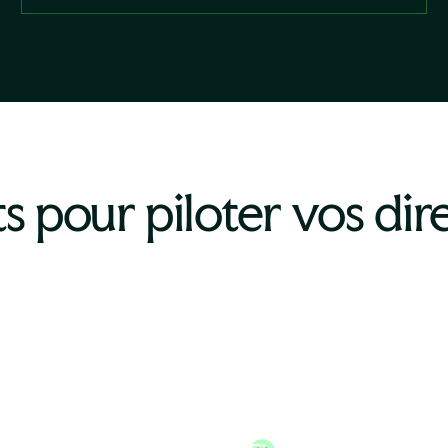
s pour piloter vos dir
teur des
Directeur
ources Humaines
Administratif et