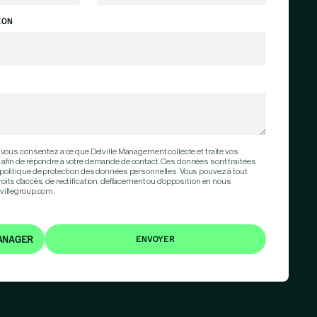
ION
 vous consentez à ce que Delville Management collecte et traite vos
afin de répondre à votre demande de contact. Ces données sont traitées
politique de protection des données personnelles. Vous pouvez à tout
ts d’accès, de rectification, d’effacement ou d’opposition en nous
villegroup.com.
ANAGER