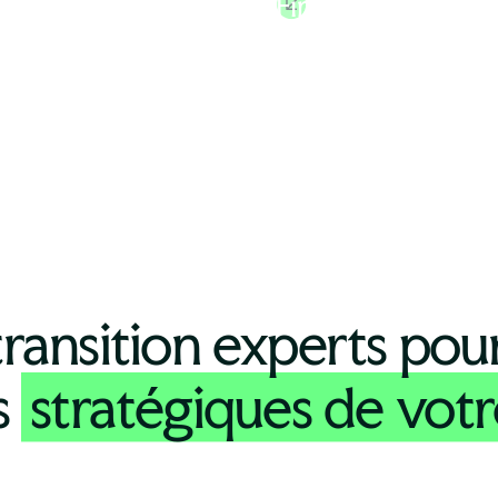
Financier
ransition experts pou
s
stratégiques de votr