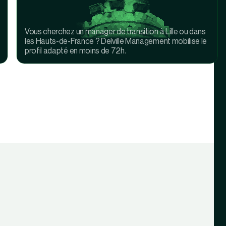
Vous cherchez un manager de transition à Lille ou dans
les Hauts-de-France ? Delville Management mobilise le
profil adapté en moins de 72h.