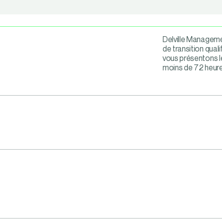
Delville Manageme
de transition qual
vous présentons le
moins de 72 heure