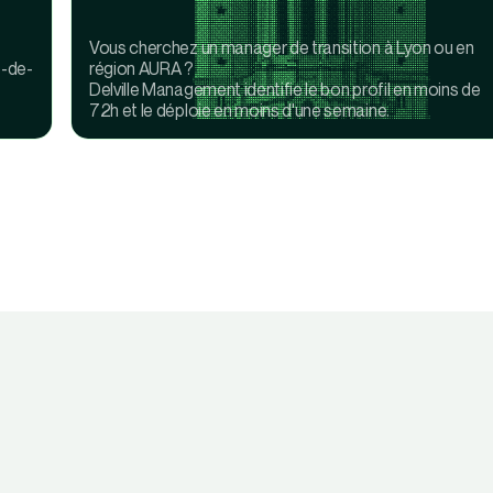
Vous cherchez un manager de transition à Lyon ou en
e-de-
région AURA ?
Delville Management identifie le bon profil en moins de
72h et le déploie en moins d'une semaine.