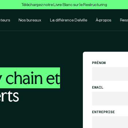
Téléchargez notre Livre Blanc sur le Restructuring
teurs
Nos bureaux
La différence Delville
À propos
Res
PRÉNOM
 chain et
rts
EMAIL
ENTREPRISE