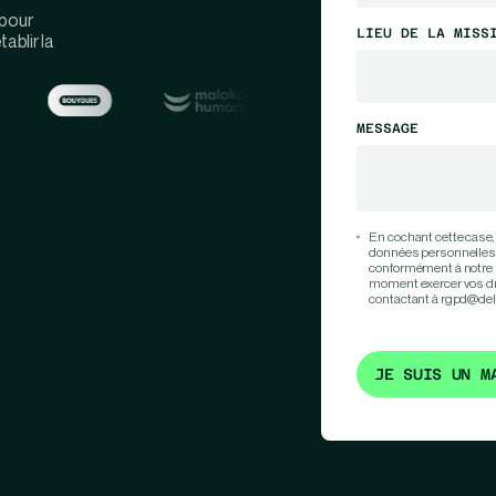
 pour
LIEU DE LA MISS
ablir la
MESSAGE
En cochant cette case,
données personnelles 
conformément à notre 
moment exercer vos droi
contactant à rgpd@del
JE SUIS UN M