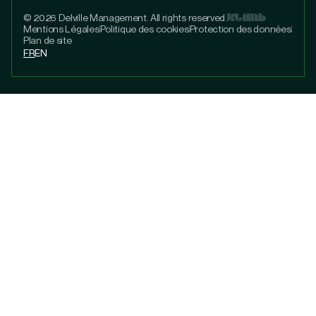
© 2026 Delville Management. All rights reserved.
Mentions Légales
Politique des cookies
Protection des données
Plan de site
FR
EN