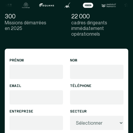
300
22 000
Missions démarrées
cadres dirigeants
en 2025
immédiatement
opérationnels
PRÉNOM
NOM
EMAIL
TÉLÉPHONE
ENTREPRISE
SECTEUR