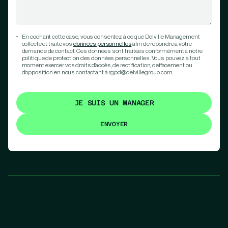
En cochant cette case, vous consentez à ce que Delville Management
collecte et traite vos
données personnelles
afin de répondre à votre
demande de contact. Ces données sont traitées conformément à notre
politique de protection des données personnelles. Vous pouvez à tout
moment exercer vos droits d’accès, de rectification, d’effacement ou
d’opposition en nous contactant à rgpd@delvillegroup.com.
JE SUIS UN MANAGER