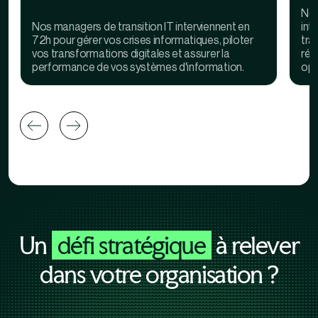
Nos
Nos managers de transition IT interviennent en
int
72h pour gérer vos crises informatiques, piloter
tra
vos transformations digitales et assurer la
rég
performance de vos systèmes d'information.
opé
Un
défi stratégique
à relever
dans votre organisation ?