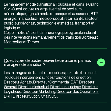
Le management de transition à Toulouse et dans le Grand
Sud-Ouest couvre un large éventail de secteurs :
aéronautique, agroalimentaire, banque et assurance, BTP,
énergie, finance, luxe, médico-social, retail, santé, secteur
public, supply chain, technologie et médias, transport et
logistique.
Ce périmètre s'inscrit dans une logique régionale incluant
des interventions en
management de transition Bordeaux
,
Montpellier
et Tarbes.
Quels types de postes peuvent être assurés par nos
managers de transition ?
Les managers de transition mobilisés par notre bureau de
Toulouse interviennent sur des fonctions de direction :
Directeur Achats
,
Directeur Commercial
,
DAF
,
Directeur
Général
,
Directeur Industriel
,
Directeur Juridique
,
Directeur
Logistique
,
Directeur Marketing
,
Directeur des Opérations
,
DRH
,
Directeur Supply Chain
,
DSI
.