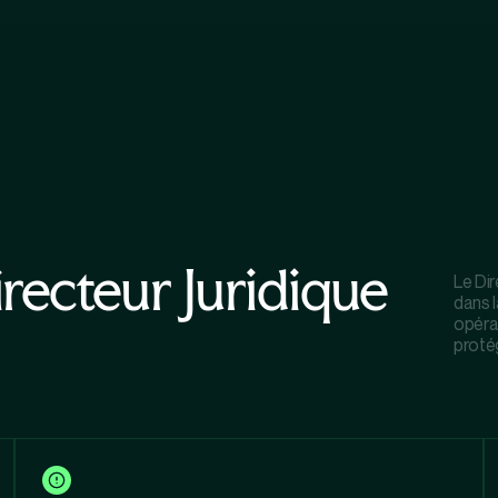
irecteur Juridique
Le Di
dans l
opérat
protég