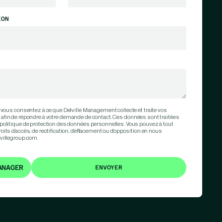
ION
 vous consentez à ce que Delville Management collecte et traite vos
afin de répondre à votre demande de contact. Ces données sont traitées
politique de protection des données personnelles. Vous pouvez à tout
ts d’accès, de rectification, d’effacement ou d’opposition en nous
villegroup.com.
ANAGER