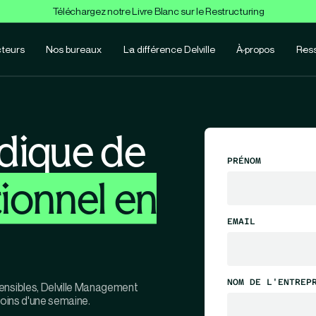
Téléchargez notre Livre Blanc sur le Restructuring
teurs
Nos bureaux
La différence Delville
À propos
Res
idique de
PRÉNOM
ionnel en
EMAIL
NOM DE L'ENTREP
ensibles, Delville Management
moins d'une semaine.