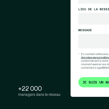
LIEU DE LA MISS
MESSAGE
En cochant cette case,
données personnelles
conformément à notre 
moment exercer vos droi
contactant à rgpd@del
JE SUIS UN M
+22 000
managers dans le réseau