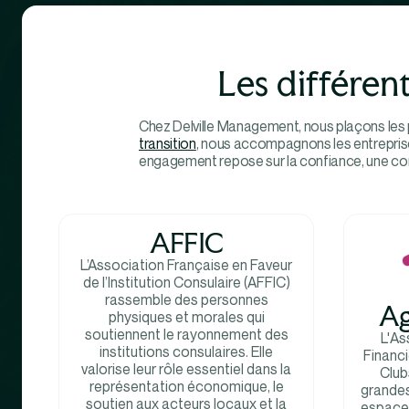
Les différen
Chez Delville Management, nous plaçons les 
transition
, nous accompagnons les entreprise
engagement repose sur la confiance, une com
AFFIC
L’Association Française en Faveur
de l’Institution Consulaire (AFFIC)
rassemble des personnes
Ag
physiques et morales qui
soutiennent le rayonnement des
L'As
institutions consulaires. Elle
Financ
valorise leur rôle essentiel dans la
Club
représentation économique, le
grandes
soutien aux acteurs locaux et la
espace 