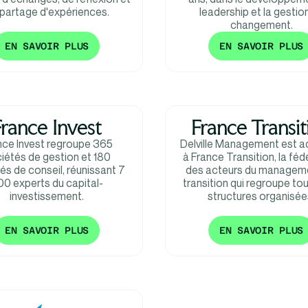
partage d'expériences.
leadership et la gestio
changement.
EN SAVOIR PLUS
EN SAVOIR PLUS
France Invest
France Transit
nce Invest regroupe 365
Delville Management est a
iétés de gestion et 180
à France Transition, la féd
és de conseil, réunissant 7
des acteurs du managem
00 experts du capital-
transition qui regroupe tou
investissement.
structures organisée
EN SAVOIR PLUS
EN SAVOIR PLUS