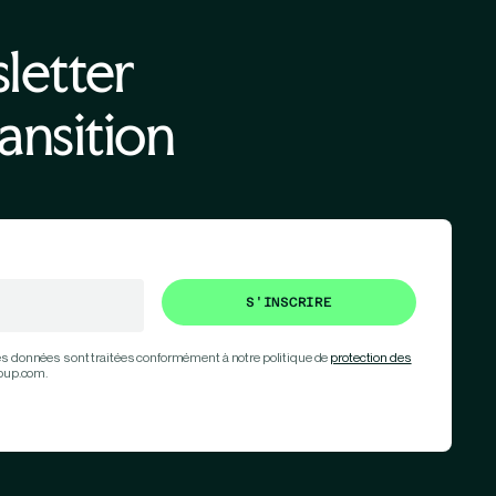
letter
ansition
es données sont traitées conformément à notre politique de
protection des
roup.com.