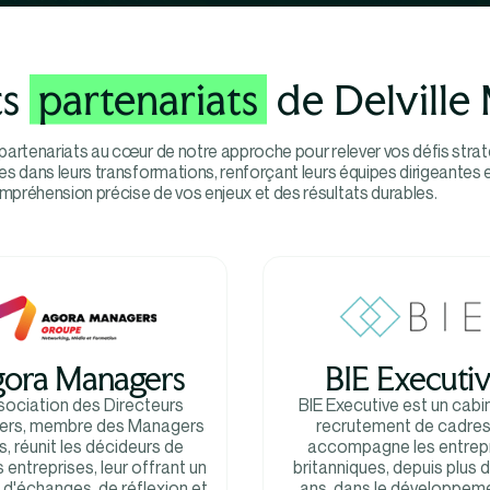
ts
partenariats
de Delvill
partenariats au cœur de notre approche pour relever vos défis stra
s dans leurs transformations, renforçant leurs équipes dirigeantes 
préhension précise de vos enjeux et des résultats durables.
ora Managers
BIE Executi
sociation des Directeurs
BIE Executive est un cabi
iers, membre des Managers
recrutement de cadres
s, réunit les décideurs de
accompagne les entrep
 entreprises, leur offrant un
britanniques, depuis plus d
d'échanges, de réflexion et
ans, dans le développem