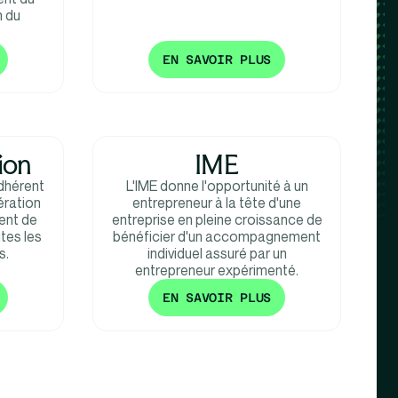
n du
EN SAVOIR PLUS
ion
IME
dhérent
L'IME donne l'opportunité à un
ération
entrepreneur à la tête d'une
ent de
entreprise en pleine croissance de
tes les
bénéficier d'un accompagnement
s.
individuel assuré par un
entrepreneur expérimenté.
EN SAVOIR PLUS