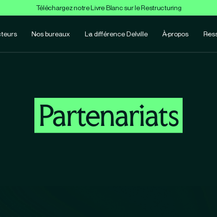
Téléchargez notre Livre Blanc sur le Restructuring
teurs
Nos bureaux
La différence Delville
À propos
Res
Partenariats