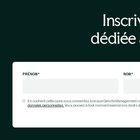
Inscr
dédiée 
PRÉNOM*
NOM*
En cochant cette case, vous consentez à ce que Delville Management co
données personnelles.
Vous pouvez à tout moment exercer vos droits d’a