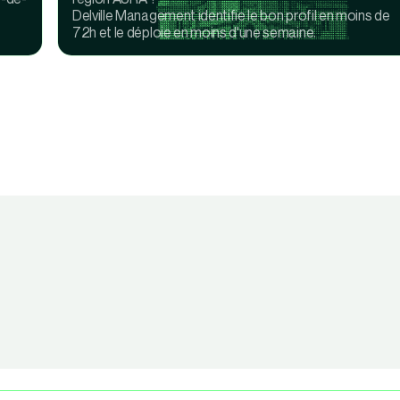
Delville Management identifie le bon profil en moins de
72h et le déploie en moins d'une semaine.