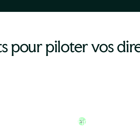
s pour piloter vos dir
teur des
Directeur
ources Humaines
Administratif et
Financier