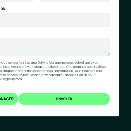
ION
 vous consentez à ce que Delville Management collecte et traite vos
afin de répondre à votre demande de contact. Ces données sont traitées
politique de protection des données personnelles. Vous pouvez à tout
ts d’accès, de rectification, d’effacement ou d’opposition en nous
villegroup.com.
ANAGER