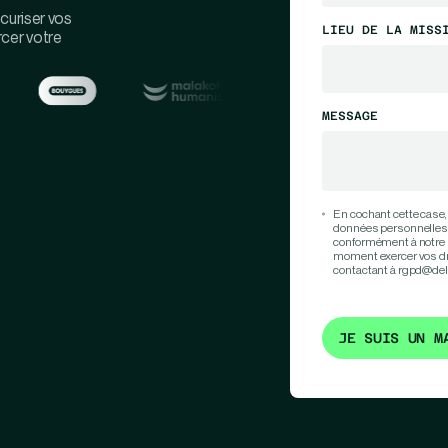
curiser vos
LIEU DE LA MISS
rcer votre
MESSAGE
En cochant cette case,
données personnelles 
conformément à notre 
moment exercer vos droi
contactant à rgpd@del
JE SUIS UN M