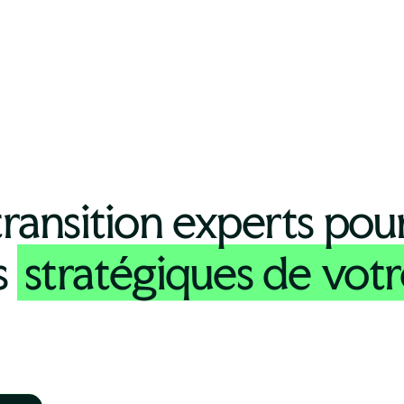
ransition experts pou
s
stratégiques de votr