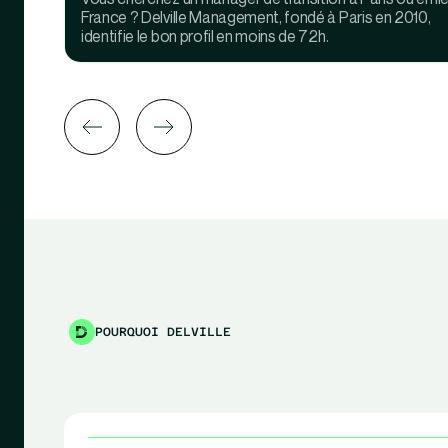
France ? Delville Management, fondé à Paris en 2010,
identifie le bon profil en moins de 72h.
POURQUOI DELVILLE