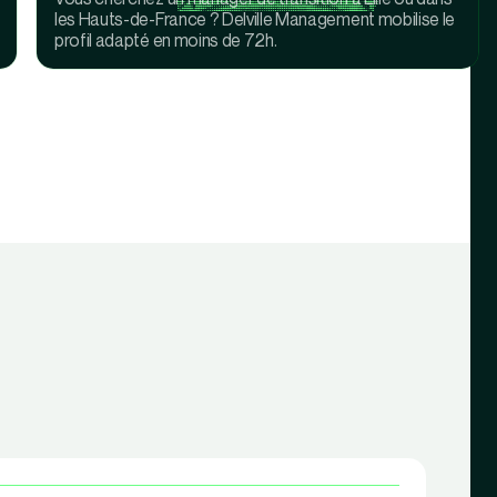
les Hauts-de-France ? Delville Management mobilise le
profil adapté en moins de 72h.