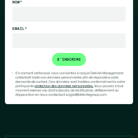
NOM*
EMAIL*
En cochant cette case, vous consentez à ce que Delville Management
collecte et traite vos données personnelles afin de répondre à votre
demande de contact. Ces données sont traitées conformément à notre
politique de
protection des données personnelles.
Vous pouvez à tout
moment exercer vos droits d’accès, de rectification, d’effacement ou
d’opposition en nous contactant à rgpd@delvillegroup.com.