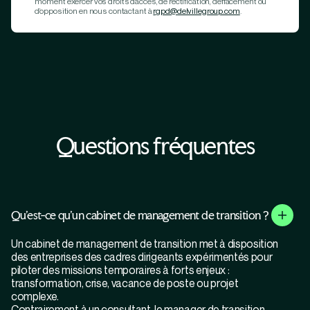
moment exercer vos droits d’accès, de rectification, d’effacement ou
d’opposition en nous contactant à
rgpd@delvillegroup.com
.
Questions fréquentes
Qu'est-ce qu'un cabinet de management de transition ?
Un cabinet de management de transition met à disposition
des entreprises des cadres dirigeants expérimentés pour
piloter des missions temporaires à forts enjeux :
transformation, crise, vacance de poste ou projet
complexe.
Contrairement à un consultant, le manager de transition