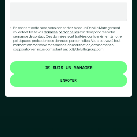
En cochant cette case, vous consentez à ce que Delville Management
collecte et traite vos
données personnelles
afin de répondre à votre
demande de contact. Ces données sont traitées conformément à notre
politique de protection des données personnelles. Vous pouvez à tout
moment exercer vos droits d’accès, de rectification, d’effacement ou
d’opposition en nous contactant à rgpd@delvillegroup.com.
JE SUIS UN MANAGER