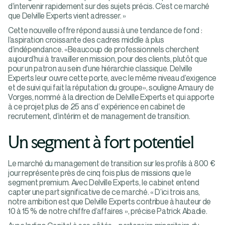
d’intervenir rapidement sur des sujets précis. C’est ce marché
que Delville Experts vient adresser. »
Cette nouvelle offre répond aussi à une tendance de fond :
l’aspiration croissante des cadres middle à plus
d’indépendance. «Beaucoup de professionnels cherchent
aujourd’hui à travailler en mission, pour des clients, plutôt que
pour un patron au sein d’une hiérarchie classique. Delville
Experts leur ouvre cette porte, avec le même niveau d’exigence
et de suivi qui fait la réputation du groupe», souligne Amaury de
Vorges, nommé à la direction de Delville Experts et qui apporte
à ce projet plus de 25 ans d’ expérience en cabinet de
recrutement, d’intérim et de management de transition.
Un segment à fort potentiel
Le marché du management de transition sur les profils à 800 €
jour représente près de cinq fois plus de missions que le
segment premium. Avec Delville Experts, le cabinet entend
capter une part significative de ce marché. « D’ici trois ans,
notre ambition est que Delville Experts contribue à hauteur de
10 à 15 % de notre chiffre d’affaires », précise Patrick Abadie.