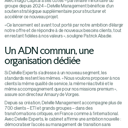
Avec Indigo Capital à ses côtés – partenaire minoritaire du
groupe depuis 2024 – Delville Management bénéficie d’un
soutien stratégique supplémentaire pour structurer et
accélérer ce nouveau projet.
«Ce lancement est avant tout porté par notre ambition d’élargir
notre offre et de répondre à de nouveaux besoins clients, tout
en restant fidèles à nos valeurs », souligne Patrick Abadie.
Un ADN commun, une
organisation dédiée
Si Delville Experts s’adresse à un nouveau segment, les
standards restent les mêmes. « Nous voulons proposer à nos
clients la même qualité de service, la même réactivité et le
même accompagnement que pour nos missions premium »,
assure son directeur Amaury de Vorges.
Depuis sa création, Delville Management accompagne plus de
700 clients – ETI et grands groupes – dans des
transformations critiques, en France comme à l’international.
Avec Delville Experts, le cabinet affirme une ambition nouvelle :
démocratiser l’accès au management de transition sans