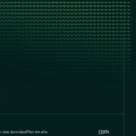
x
on des données
Plan de site
FR
EN