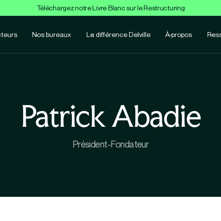
Téléchargez notre Livre Blanc sur le Restructuring
teurs
Nos bureaux
La différence Delville
À propos
Res
Patrick Abadie
Président-Fondateur