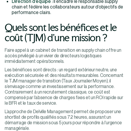
Direction d’équipe :
Il encadre le responsable supply
chain et fédère les collaborateurs autour d’objectifs de
performance clairs.
Quels sont les bénéfices et le
coût (TJM) d’une mission ?
Faire appel à un cabinet de transition en supply chain offre un
accès privilégié à un vivier de directeurs logistiques
immédiatement opérationnels.
Les bénéfices sont directs : un regard extérieur neutre, une
exécution sécurisée et des résultats mesurables. Concernant
le TJM manager de transition (Taux Journalier Moyen), il
s’envisage comme un investissement sur la performance.
Contrairement à un recrutement classique, ce coût est
compensé par l’absence de charges fixes et un ROI rapide sur
le BFR et le taux de service.
L’approche de Delville Management permet de proposer une
shortlist de profils qualifiés sous 72 heures, assurant un
démarrage de mission sous 5 jours pour répondre à l’urgence
managériale.