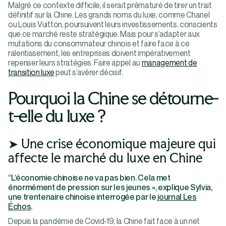
Malgré ce contexte difficile, il serait prématuré de tirer un trait
définitif sur la Chine. Les grands noms du luxe, comme Chanel
ou Louis Vuitton, poursuivent leurs investissements, conscients
que ce marché reste stratégique. Mais pour s’adapter aux
mutations du consommateur chinois et faire face à ce
ralentissement, les entreprises doivent impérativement
repenser leurs stratégies. Faire appel au
management de
transition luxe
peut s’avérer décisif.
Pourquoi la Chine se détourne-
t-elle du luxe ?
➤ Une crise économique majeure qui
affecte le marché du luxe en Chine
“L’économie chinoise ne va pas bien. Cela met
énormément de pression sur les jeunes », explique Sylvia,
une trentenaire chinoise interrogée par le
journal Les
Échos
.
Depuis la pandémie de Covid-19, la Chine fait face à un net