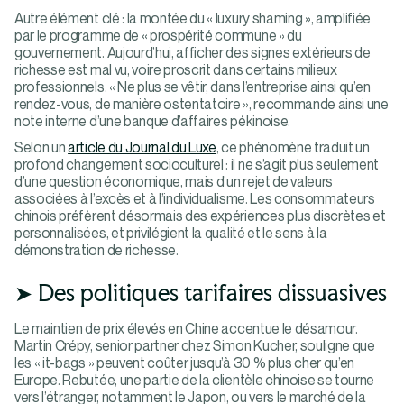
Autre élément clé : la montée du « luxury shaming », amplifiée
par le programme de « prospérité commune » du
gouvernement. Aujourd’hui, afficher des signes extérieurs de
richesse est mal vu, voire proscrit dans certains milieux
professionnels. « Ne plus se vêtir, dans l’entreprise ainsi qu’en
rendez-vous, de manière ostentatoire », recommande ainsi une
note interne d’une banque d’affaires pékinoise​.
Selon un
article du Journal du Luxe
, ce phénomène traduit un
profond changement socioculturel : il ne s’agit plus seulement
d’une question économique, mais d’un rejet de valeurs
associées à l’excès et à l’individualisme. Les consommateurs
chinois préfèrent désormais des expériences plus discrètes et
personnalisées, et privilégient la qualité et le sens à la
démonstration de richesse​.
➤ Des politiques tarifaires dissuasives
Le maintien de prix élevés en Chine accentue le désamour.
Martin Crépy, senior partner chez Simon Kucher, souligne que
les « it-bags » peuvent coûter jusqu’à 30 % plus cher qu’en
Europe. Rebutée, une partie de la clientèle chinoise se tourne
vers l’étranger, notamment le Japon, ou vers le marché de la