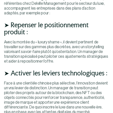
référentes chez Delville Management pour le secteur du luxe,
accompagnent les entreprises dans des plans d’action
adaptés, par exemple pour :
➤ Repenser le positionnement
produit :
Avec la montée du « luxury shame », il devient pertinent de
travailler sur des gammes plus discrètes, avec un storytelling
valorisant savoir-faire plutôt qu’ostentation. Un manager de
transition spécialisé peut piloter ces ajustements stratégiques
et aider à repositionner l’offre.
➤ Activer les leviers technologiques :
Face à une clientèle chinoise plus sélective, l’innovation devient
un vrai levier de distinction. Un manager de transition peut
piloter des projets autour de la blockchain, des NFT ou des
objets connectés pour renforcer transparence, authenticité,
image de marque et apporter une expérience client
différenciante. De quoi inscrire le luxe dans une nouvelle ère,
plus en phase avec les attentes digitales du marché.