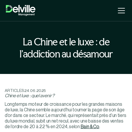
La Chine et le luxe : de
l’addiction au désamour
ARTICLES
24.06.2025
Chine et luxe : quel avenir ?
Longtemps moteur de croissance pour les grandes maisons
de luxe, la Chine semble aujourd’hui tourner la page de son âge
d’or dans ce secteur. Le marché, qui représentait près d’un tiers
du luxe mondial, subit un net recul, avec une baisse des ventes
de l’ordre de 20 à 22 % en 2024, selon
Bain & Co
.