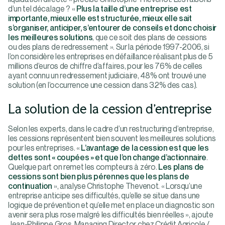
d’un tel décalage ? «
Plus la taille d’une entreprise est
importante, mieux elle est structurée, mieux elle sait
s’organiser, anticiper, s’entourer de conseils et donc choisir
les meilleures solutions
, que ce soit des plans de cessions
ou des plans de redressement ». Sur la période 1997-2006, si
l’on considère les entreprises en défaillance réalisant plus de 5
millions d’euros de chiffre d’affaires, pour les 76% de celles
ayant connu un redressement judiciaire, 48% ont trouvé une
solution (en l’occurrence une cession dans 32% des cas).
La solution de la cession d’entreprise
Selon les experts, dans le cadre d’un restructuring d’entreprise,
les cessions représentent bien souvent les meilleures solutions
pour les entreprises. «
L’avantage de la cession est que les
dettes sont « coupées » et que l’on change d’actionnaire
.
Quelque part on remet les compteurs à zéro.
Les plans de
cessions sont bien plus pérennes que les plans de
continuation
», analyse Christophe Thevenot. « Lorsqu’une
entreprise anticipe ses difficultés, qu’elle se situe dans une
logique de prévention et qu’elle met en place un diagnostic son
avenir sera plus rose malgré les difficultés bien réelles », ajoute
Jean-Philippe Gros, Managing Director chez Crédit Agricole /