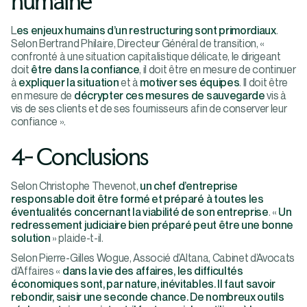
humaine
L
es enjeux humains d’un restructuring sont primordiaux
.
Selon Bertrand Philaire, Directeur Général de transition, «
confronté à une situation capitalistique délicate, le dirigeant
doit
être dans la confiance
, il doit être en mesure de continuer
à
expliquer la situation
et à
motiver ses équipes
. Il doit être
en mesure de
décrypter ces mesures de sauvegarde
vis à
vis de ses clients et de ses fournisseurs afin de conserver leur
confiance ».
4- Conclusions
Selon Christophe Thevenot,
un chef d’entreprise
responsable doit être formé et préparé à toutes les
éventualités concernant la viabilité de son entreprise
. «
Un
redressement judiciaire bien préparé peut être une bonne
solution
» plaide-t-il.
Selon Pierre-Gilles Wogue, Associé d’Altana, Cabinet d’Avocats
d’Affaires «
dans la vie des affaires, les difficultés
économiques sont, par nature, inévitables. Il faut savoir
rebondir, saisir une seconde chance. De nombreux outils