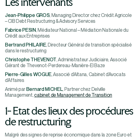
Les intervenants
Jean-Philippe GROS
, Managing Director chez Crédit Agricole
– CIB Debt Restructuring & Advisory Services
Fabrice PESIN
, Médiateur National – Médiation Nationale du
Crédit aux Entreprises
Bertrand PHILAIRE
, Directeur Général de transition spécialisé
dans le restructuring
Christophe THEVENOT
, Administrateur Judiciaire, Associé
Gérant de Thevenot-Perdereau-Manière-El Baze
Pierre-Gilles WOGUE
, Associé d’Altana, Cabinet d’Avocats
d’Affaires
Animé par
Bernard MICHEL
, Partner chez Delville
Management,
cabinet de Management de Transition
1- Etat des lieux des procédures
de restructuring
Malgré des signes de reprise économique dans la zone Euro et