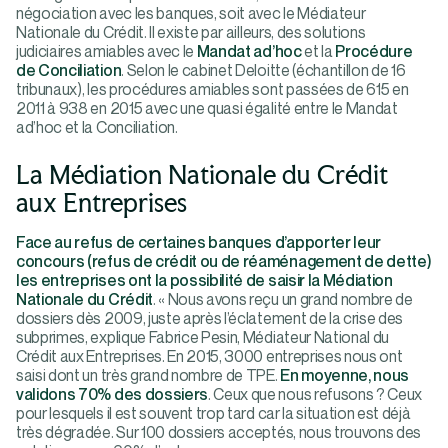
négociation avec les banques, soit avec le Médiateur
Nationale du Crédit. Il existe par ailleurs, des solutions
judiciaires amiables avec le
Mandat ad’hoc
et la
Procédure
de Conciliation
. Selon le cabinet Deloitte (échantillon de 16
tribunaux), les procédures amiables sont passées de 615 en
2011 à 938 en 2015 avec une quasi égalité entre le Mandat
ad’hoc et la Conciliation.
La Médiation Nationale du Crédit
aux Entreprises
Face au refus de certaines banques d’apporter leur
concours (refus de crédit ou de réaménagement de dette)
les entreprises ont la possibilité de saisir la Médiation
Nationale du Crédit
. « Nous avons reçu un grand nombre de
dossiers dès 2009, juste après l’éclatement de la crise des
subprimes, explique Fabrice Pesin, Médiateur National du
Crédit aux Entreprises. En 2015, 3000 entreprises nous ont
saisi dont un très grand nombre de TPE.
En moyenne, nous
validons 70% des dossiers
. Ceux que nous refusons ? Ceux
pour lesquels il est souvent trop tard car la situation est déjà
très dégradée. Sur 100 dossiers acceptés, nous trouvons des