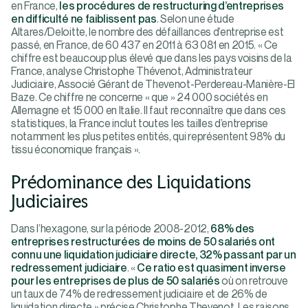
en France,
les procédures de restructuring d’entreprises
en difficulté ne faiblissent pas
. Selon une étude
Altares/Deloitte, le nombre des défaillances d’entreprise est
passé, en France, de 60 437 en 2011 à 63 081 en 2015. « Ce
chiffre est beaucoup plus élevé que dans les pays voisins de la
France, analyse Christophe Thévenot, Administrateur
Judiciaire, Associé Gérant de Thevenot-Perdereau-Manière-El
Baze. Ce chiffre ne concerne « que » 24 000 sociétés en
Allemagne et 15 000 en Italie. Il faut reconnaître que dans ces
statistiques, la France inclut toutes les tailles d’entreprise
notamment les plus petites entités, qui représentent 98% du
tissu économique français ».
Prédominance des Liquidations
Judiciaires
Dans l’hexagone, sur la période 2008-2012,
68% des
entreprises restructurées de moins de 50 salariés ont
connu une liquidation judiciaire directe, 32% passant par un
redressement judiciaire
. «
Ce ratio est quasiment inverse
pour les entreprises de plus de 50 salariés
où on retrouve
un taux de 74% de redressement judiciaire et de 26% de
liquidation directe » précise Christophe Thevenot. Les raisons