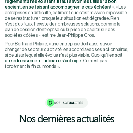
réglementaires existent, il faut savoir les utiliser à bon
escient, en se faisant accompagner le cas échéant
». « Les
entreprises en difficulté, estiment que c’est mission impossible
de se restructurer lorsque leur situation est dégradée. Rien
n’est plus faux. Il existe de nombreuses solutions, comme le
plan de cession d’entreprise ou la prise de capital sur des
sociétés côtées », estime Jean-Philippe Gros.
Pour Bertrand Philaire, « une entreprise doit aussi savoir
changer de secteur d’activité, en accord avec ses actionnaires,
si celui sur lequel elle évolue n’est plus viable. Quoi qu’il en soit,
un redressement judiciaire s’anticipe
. Ce n’est pas
forcément la fin du monde ».
NOS ACTUALITÉS
Nos dernières actualités