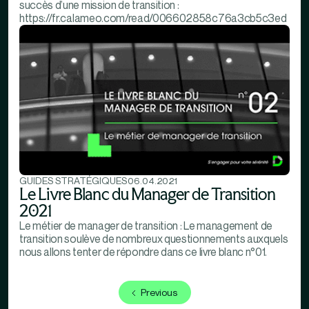
succès d’une mission de transition :
https://fr.calameo.com/read/006602858c76a3cb5c3ed
GUIDES STRATÉGIQUES
06.04.2021
Le Livre Blanc du Manager de Transition
2021
Le métier de manager de transition : Le management de
transition soulève de nombreux questionnements auxquels
nous allons tenter de répondre dans ce livre blanc n°01.
Previous