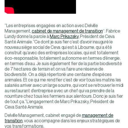
”Les entreprises engagées en action avec Delville
Management,
cabinet de management de transition
“. Fabrice
Lundy donne la parole à
Marc Prikazsky
, Président de Ceva
Santé Animale.”Ce dont je suis fier c’est d’avoir inauguré le
nouveau siège social de Ceva qui est à Libourne, qui a été
construit qu’avec des entreprises locales, qui est totalement
éco-responsable, totalement autonome en termes d’énergie,
en termes d’eau. Je suis également fier de la partie biodiversité
de 7 hectares de terrain et on va faire une réserve de
biodiversité. On a déjà répertorié une centaine d’espèces
animales. Et ce qui me rend fier c’est de voir tous les matins les
salariés arriver avec un large sourire, qui vont se retrouver le midi
au restaurant d’entreprise avec un chef qui va prendre de la
nourriture chez tous les fermiers aux alentours. Donc je suis fier
de tout ça.”L’engagement de Marc Prikazsky, Président de
Ceva Santé Animale.
Delville Management, cabinet engagé de
management de
transition
, vous accompagne dans les enjeux stratégiques de
vos transformations.