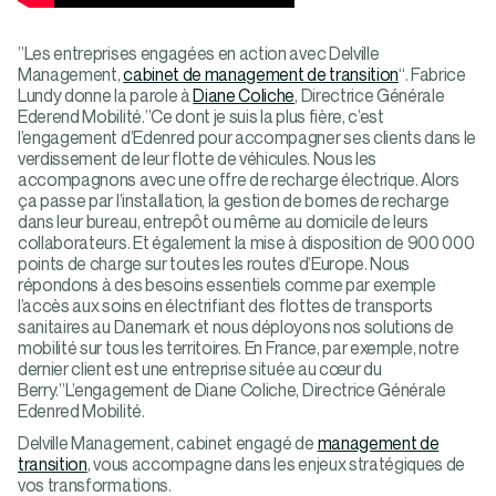
”Les entreprises engagées en action avec Delville
Management,
cabinet de management de transition
“. Fabrice
Lundy donne la parole à
Diane Coliche
, Directrice Générale
Ederend Mobilité.”Ce dont je suis la plus fière, c’est
l’engagement d’Edenred pour accompagner ses clients dans le
verdissement de leur flotte de véhicules. Nous les
accompagnons avec une offre de recharge électrique. Alors
ça passe par l’installation, la gestion de bornes de recharge
dans leur bureau, entrepôt ou même au domicile de leurs
collaborateurs. Et également la mise à disposition de 900 000
points de charge sur toutes les routes d’Europe. Nous
répondons à des besoins essentiels comme par exemple
l’accès aux soins en électrifiant des flottes de transports
sanitaires au Danemark et nous déployons nos solutions de
mobilité sur tous les territoires. En France, par exemple, notre
dernier client est une entreprise située au cœur du
Berry.”L’engagement de Diane Coliche, Directrice Générale
Edenred Mobilité.
Delville Management, cabinet engagé de
management de
transition
, vous accompagne dans les enjeux stratégiques de
vos transformations.