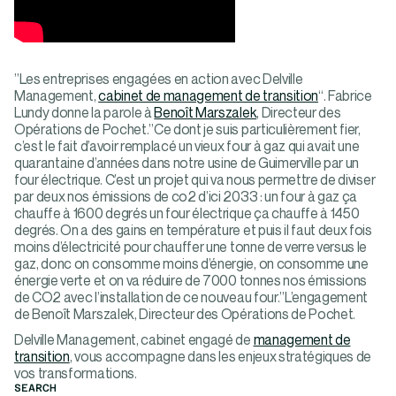
”Les entreprises engagées en action avec Delville
Management,
cabinet de management de transition
“. Fabrice
Lundy donne la parole à
Benoît Marszalek
, Directeur des
Opérations de Pochet.”Ce dont je suis particulièrement fier,
c’est le fait d’avoir remplacé un vieux four à gaz qui avait une
quarantaine d’années dans notre usine de Guimerville par un
four électrique. C’est un projet qui va nous permettre de diviser
par deux nos émissions de co2 d’ici 2033 : un four à gaz ça
chauffe à 1600 degrés un four électrique ça chauffe à 1450
degrés. On a des gains en température et puis il faut deux fois
moins d’électricité pour chauffer une tonne de verre versus le
gaz, donc on consomme moins d’énergie, on consomme une
énergie verte et on va réduire de 7000 tonnes nos émissions
de CO2 avec l’installation de ce nouveau four.”L’engagement
de Benoît Marszalek, Directeur des Opérations de Pochet.
Delville Management, cabinet engagé de
management de
transition
, vous accompagne dans les enjeux stratégiques de
vos transformations.
SEARCH