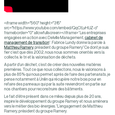
<iframe width="560" height="315"
src="https://www.youtube.com/embed/QqCtLvHUZ-o"
frameborder="0" allowfullscreen></iframe>”Les entreprises
engagées en action avec Delville Management,
cabinet de
management de transition
“. Fabrice Lundy donne la parole à
Matthieu Ramery
, président du groupe Ramery”Ce dont je suis
fier c’est que dès 2002, nous nous sommes orientés vers la
collecte, le tri et la valorisation de déchets.
A partir d’un déchet, c’est de créer des nouvelles matières
premières. Tout ce que nous collectons, nous le valorisons à
plus de 85% qui nous permet après de faire des partenariats, je
pense notamment à Unilin qui récupère notre bois pour en
refaire des panneaux qui par la suite reviendront en partie sur
nos chantiers pour reconstruire des bâtiments.
Le fait d’être présent dans ce milieu depuis plus de 20 ans,
inspire le développement du groupe Ramery et nous amènera
vers le métier des bio énergies.”L’engagement de Matthieu
Ramery, président du groupe Ramery.