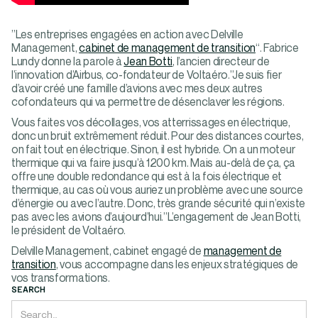
”Les entreprises engagées en action avec Delville
Management,
cabinet de management de transition
“. Fabrice
Lundy donne la parole à
Jean Botti
, l’ancien directeur de
l’innovation d’Airbus, co-fondateur de Voltaéro.”Je suis fier
d’avoir créé une famille d’avions avec mes deux autres
cofondateurs qui va permettre de désenclaver les régions.
Vous faites vos décollages, vos atterrissages en électrique,
donc un bruit extrêmement réduit. Pour des distances courtes,
on fait tout en électrique. Sinon, il est hybride. On a un moteur
thermique qui va faire jusqu’à 1200 km. Mais au-delà de ça, ça
offre une double redondance qui est à la fois électrique et
thermique, au cas où vous auriez un problème avec une source
d’énergie ou avec l’autre. Donc, très grande sécurité qui n’existe
pas avec les avions d’aujourd’hui.”L’engagement de Jean Botti,
le président de Voltaéro.
Delville Management, cabinet engagé de
management de
transition
, vous accompagne dans les enjeux stratégiques de
vos transformations.
SEARCH