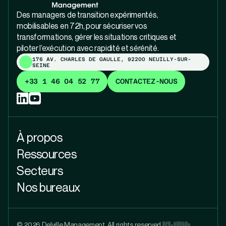
Des managers de transition expérimentés,
mobilisables en 72h, pour sécuriser vos
transformations, gérer les situations critiques et
piloter l’exécution avec rapidité et sérénité.
176 AV. CHARLES DE GAULLE, 92200 NEUILLY-SUR-
SEINE
+33 1 46 04 52 77
CONTACTEZ-NOUS
À propos
Ressources
Secteurs
Nos bureaux
© 2026 Delville Management. All rights reserved.