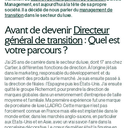
Management, est aujourd’hui à la tête de sa propre
société. Il a décidé de nous parler du
management de
transition
dans le secteur du luxe.
Avant de devenir
Directeur
général de transition
: Quel est
votre parcours ?
J’ai 25 ans de carrière dans le secteur du luxe, dont 17 ans chez
Cartier, à différentes fonctions de direction. À l’origine j’étais
dans le marketing, responsable du développement et du
lancement des produits sur le marché. Je suis ensuite passé à
la direction de filiales : l’Espagne puis les États-Unis. J’ai ensuite
quitté le groupe Richemont, pour prendre la direction de
marques globales dans un environnement d’entreprise de taille
moyenne et familiale. Ma première expérience fut une marque
de porcelaine de luxe LLADRO. Cette marque n’est pas
forcément connue en France mais elle est implantée dans le
monde entier, dans les marchés anglo-saxons, en particulier
aux Etats-Unis et en Asie, avec un vrai savoir-faire dans la
porcelaine décorative. Le cœur de métier était la figurine en