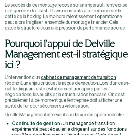
Le succès de ce montage repose sur un impératif : l’entreprise
doit générer des cash-flows constants pour rembourser la
dette de la holding. Le moindre ralentissement opérationnel
peut alors fragiliser l’ensemble du montage financier. Cela
place la structure sous une pression de performance accrue.
Pourquoi l’appui de Delville
Management est-il stratégique
ici ?
L’intervention d’un
cabinet de management de transition
répond à un enjeu critique : le risque d’exécution. Lors d’un cash-
out, le dirigeant est inévitablement accaparé par les
négociations, les audits et la structuration bancaire. Or, c’est
précisément à ce moment que l’entreprise doit afficher une
santé de fer pour sécuriser sa valorisation.
Delville Management intervient sur deux axes opérationnels :
Continuité de gestion :
Un manager de transition
expérimenté peut épauler le dirigeant sur des fonctions
clés (Direction Financière, Direction des Opérations)