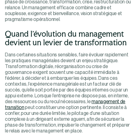
phase de croissance, transformation, crise, restructuration ou
relance. Un management efficace combine cadre et
souplesse, exigence et bienveillance, vision stratégique et
pragmatisme opérationnel.
Quand l’évolution du management
devient un levier de transformation
Dans certaines situations sensibles, faire évoluer rapidement
les pratiques managériales devient un enjeu stratégique.
Transformation digitale, réorganisation ou crise de
gouvernance exigent souvent une capacité immédiate à
fédérer, à décider et à embarquer les équipes. Dans ces
contextes, l’expérience managériale est un facteur clé de
succès, qu’elle soit portée par des équipes internes ou par un
appui externe. Lorsque l’entreprise ne dispose pas, en interne,
des ressources ou du recul nécessaires, le
management de
transition
peut constituer une option pertinente. Il consiste à
confier, pour une durée limitée, le pilotage d’une situation
complexe à un dirigeant externe aguerri, afin de sécuriser la
phase de transformation, impulser le changement et préparer
le relais avec le management en place.