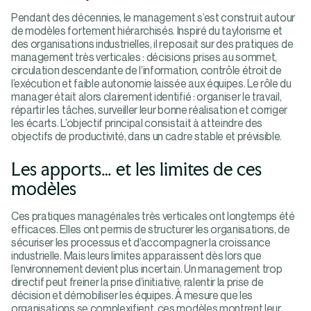
Pendant des décennies, le management s’est construit autour
de modèles fortement hiérarchisés. Inspiré du taylorisme et
des organisations industrielles, il reposait sur des pratiques de
management très verticales : décisions prises au sommet,
circulation descendante de l’information, contrôle étroit de
l’exécution et faible autonomie laissée aux équipes. Le rôle du
manager était alors clairement identifié : organiser le travail,
répartir les tâches, surveiller leur bonne réalisation et corriger
les écarts. L’objectif principal consistait à atteindre des
objectifs de productivité, dans un cadre stable et prévisible.
Les apports… et les limites de ces
modèles
Ces pratiques managériales très verticales ont longtemps été
efficaces. Elles ont permis de structurer les organisations, de
sécuriser les processus et d’accompagner la croissance
industrielle. Mais leurs limites apparaissent dès lors que
l’environnement devient plus incertain. Un management trop
directif peut freiner la prise d’initiative, ralentir la prise de
décision et démobiliser les équipes. À mesure que les
organisations se complexifient, ces modèles montrent leur