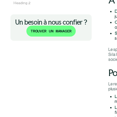
A 
Heading 2
D
j
Un besoin à nous confier ?
O
o
TROUVER UN MANAGER
S
s
Le sp
Si la
socié
Po
Le re
plusi
L
m
L
f