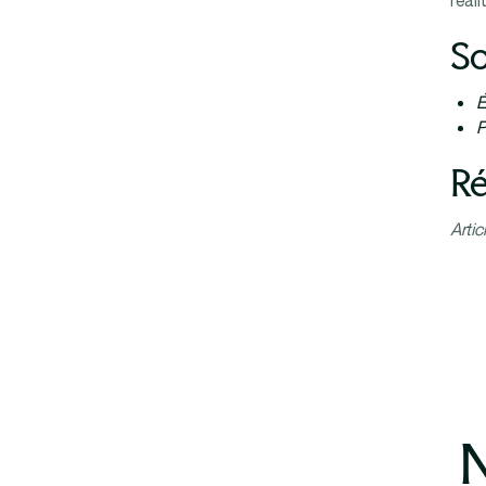
réal
So
É
P
Ré
Artic
N