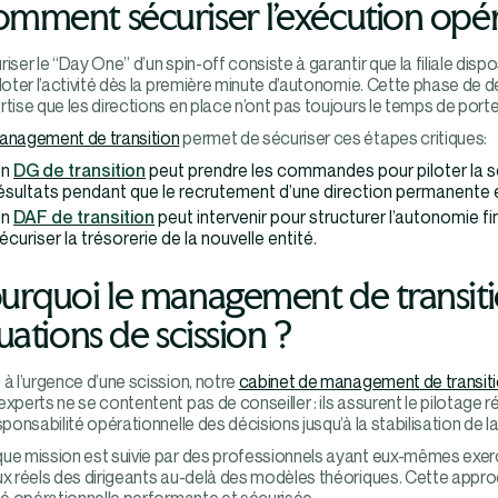
mment sécuriser l’exécution opér
riser le “Day One” d’un spin-off consiste à garantir que la filiale d
iloter l’activité dès la première minute d’autonomie. Cette phase de
tise que les directions en place n’ont pas toujours le temps de porter
anagement de transition
permet de sécuriser ces étapes critiques:
Un
DG de transition
peut prendre les commandes pour piloter la sé
ésultats pendant que le recrutement d’une direction permanente es
Un
DAF de transition
peut intervenir pour structurer l’autonomie f
écuriser la trésorerie de la nouvelle entité.
urquoi le management de transitio
tuations de scission ?
à l’urgence d’une scission, notre
cabinet de management de transit
xperts ne se contentent pas de conseiller : ils assurent le pilotage 
sponsabilité opérationnelle des décisions jusqu’à la stabilisation de la
ue mission est suivie par des professionnels ayant eux-mêmes exer
ux réels des dirigeants au-delà des modèles théoriques. Cette appro