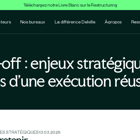
Téléchargez notre Livre Blanc sur le Restructuring
teurs
Nos bureaux
La différence Delville
À propos
Res
off : enjeux stratégiq
és d’une exécution réus
ES STRATÉGIQUES
13.03.2026