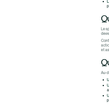
L
p
Qu
Le sp
devi
Contr
actio
et as
Qu
Au-de
U
U
a
U
p