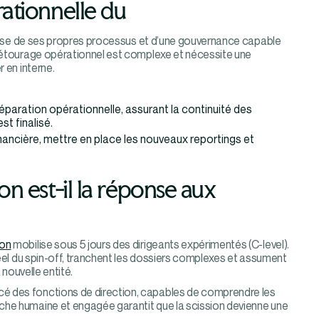
ationnelle du
ispose de ses propres processus et d’une gouvernance capable
 détourage opérationnel est complexe et nécessite une
 en interne.
paration opérationnelle, assurant la continuité des
t finalisé.
inancière, mettre en place les nouveaux reportings et
n est-il la réponse aux
ion
mobilise sous 5 jours des dirigeants expérimentés (C-level).
réel du spin-off, tranchent les dossiers complexes et assument
 nouvelle entité.
cé des fonctions de direction, capables de comprendre les
che humaine et engagée garantit que la scission devienne une