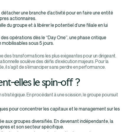
 détacher une branche d’activité pour en faire une entité
opres actionnaires.
le du groupe et à libérer le potentiel d’une filiale en lui
é des opérations dès le “Day One”, une phase critique
n mobilisables sous 5 jours.
’une des transformations les plus exigeantes pour un dirigeant.
rationnelle soulève des défis d’exécution majeurs. Pour la
ale, il s’agit de s’émanciper sans perdre en performance.
nt-elles le spin-off ?
 stratégique. En procédant à une scission, le groupe poursuit
iques pour concentrer les capitaux et le management sur les
ée aux groupes diversifiés. En devenant indépendante, la
opres et son secteur spécifique.