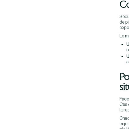
Co
Sécu
de p
exper
Le
m
r
s
Po
si
Face 
Ces e
la re
Chaq
enje