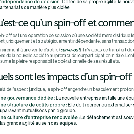
’indépendance de décision :
Dotée de sa propre agilité, la nouve
artenariats de manière plus ciblée.
’est-ce qu’un spin-off et comment
in-off est une opération de scission où une société mère distribue les
ent juridiquement et stratégiquement indépendante, sans transaction 
airement à une vente d’actifs (
carve-out
), il n’y a pas de transfert 
ns de la nouvelle société au prorata de leur participation initiale. L’
sume la pleine responsabilité opérationnelle de ses résultats.
els sont les impacts d’un spin-off 
là de l’aspect juridique, le spin-off engendre un basculement profon
ne gouvernance dédiée :
La nouvelle entreprise installe une éq
ne structure de coûts propre :
Elle doit recréer ou externaliser
uparavant mutualisées par le groupe.
ne culture d’entreprise renouvelée :
Le détachement est souvent
lus grande agilité au sein des équipes.