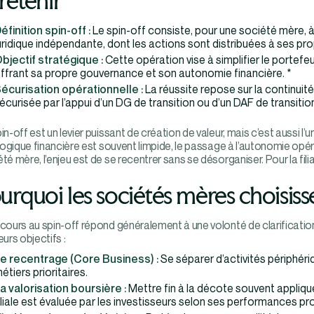
retenir
éfinition spin-off :
Le spin-off consiste, pour une société mère, à
uridique indépendante, dont les actions sont distribuées à ses pr
bjectif stratégique :
Cette opération vise à simplifier le portefeuil
ffrant sa propre gouvernance et son autonomie financière. *
écurisation opérationnelle :
La réussite repose sur la continuit
écurisée par l’appui d’un DG de transition ou d’un DAF de transitio
in-off est un levier puissant de création de valeur, mais c’est aussi l
 logique financière est souvent limpide, le passage à l’autonomie opé
té mère, l’enjeu est de se recentrer sans se désorganiser. Pour la fili
urquoi les sociétés mères choisisse
cours au spin-off répond généralement à une volonté de clarification
eurs objectifs :
e recentrage (Core Business) :
Se séparer d’activités périphér
étiers prioritaires.
a valorisation boursière :
Mettre fin à la décote souvent appliqu
iliale est évaluée par les investisseurs selon ses performances pr