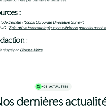
ité opérationnelle performante et sécurisée.
urces :
tude Deloitte : “
Global Corporate Divestiture Survey
“.
wC : “
Spin-off : le levier stratégique pour libérer le potentiel caché 
daction :
le rédigé par :
Clarisse Maître
NOS ACTUALITÉS
os dernières actualit