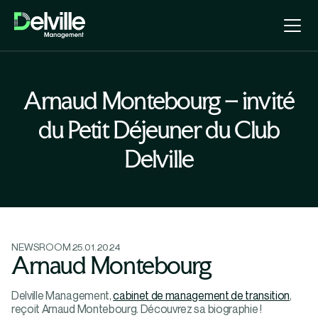
Arnaud Montebourg – invité
du Petit Déjeuner du Club
Delville
NEWSROOM
25.01.2024
Arnaud Montebourg
Delville Management,
cabinet de management de transition
,
reçoit Arnaud Montebourg. Découvrez sa biographie !