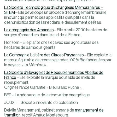
La Société Technologique d’Échangeurs Membranaires –
STEM
– Elle développe un procédé d’échange membranaire
innovant qui permet des applicatifs disruptifs dans la
déshumidification de l’air et dans le dessalement de l’eau.
La compagnie des Amandes
– Elle plante 2000 hectares de
vergers d’amandiers dans le sud de la France.
Horizom – Elle plante chez et avec ses agriculteurs des
hectares de bambous géants.
La Compagnie Laitière des Glaces Paysannes
– Elle exploite la
marque équitable de crèmes glacées 100% Bio fabriquées par
le paysan « La Mémère ».
La Société d’Élevage et de Repeuplement des Abeilles de
France
– Elle exploite la marque équitable de miels de
repeuplement.
Origine France Garantie, « Bleu Blanc Ruche ».
BFR – La néobanque de la rénovation énergétique
JOUXT – Société innovante de colocation
Delville Management, cabinet engagé de
management de
transition
, reçoit Arnaud Montebourg.