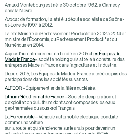
Arnaud Montebourg est né le 30 octobre 1962, à Clamecy
dans la Nièvre.
Avocat de formation, il a été élu député socialiste de Saône-
et-Loire de 1997 à 2012.
Il a été Ministre du Redressement Productif de 2012 à 2014 et
ministre de l’Économie, du Redressement Productif et du
Numérique en 2014.
Aujourd’hui entrepreneur, il a fondé en 2015 «
Les Équipes du
Made in France
», société holding qui s’attelle à construire des
entreprises Made in France dans l’agriculture et l’industrie.
Depuis 2015, Les Équipes du Made in France a créé ou pris des
participations dans les sociétés suivantes :
ALFEOR
– Équipementier de la filière nucléaire.
Lithium Géothermal de France
– Société d’exploration et
d’exploitation du Lithium dont sont composées les eaux
géothermales du sous-sol Français.
La Ferromobile
– Véhicule automobile électrique conduite
comme une voiture
sur la route et qui s’enclenche sur les rails pour devenir un
véhicule ferroviaire autonome, exploitée par la SICEF.