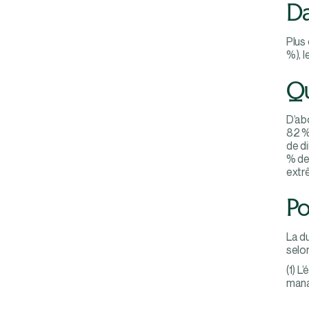
Da
Plus 
%), l
Qu
D’ab
82 % 
de d
% de
extr
Po
La d
selo
(1) L
mana