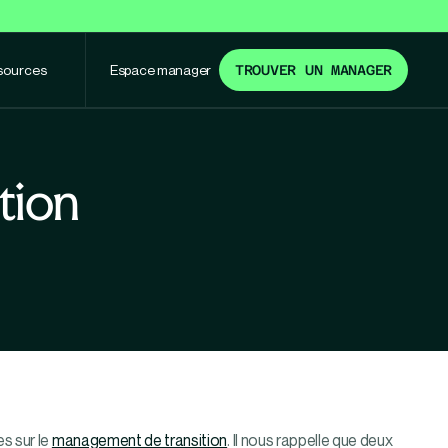
sources
Espace manager
TROUVER UN MANAGER
tion
s sur le
management de transition
. Il nous rappelle que deux