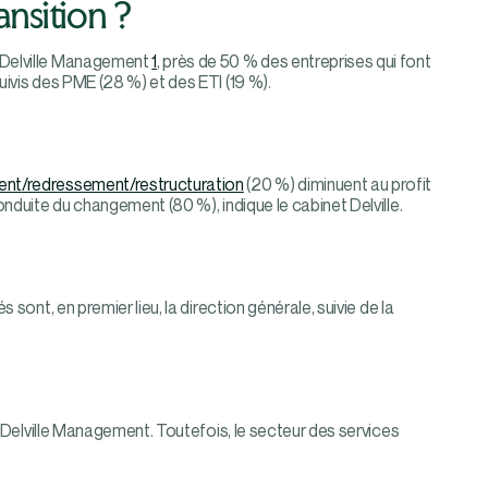
nsition ?
 Delville Management
1
, près de 50 % des entreprises qui font
ivis des PME (28 %) et des ETI (19 %).
ent/redressement/restructuration
(20 %) diminuent au profit
nduite du changement (80 %), indique le cabinet Delville.
sont, en premier lieu, la direction générale, suivie de la
e Delville Management. Toutefois, le secteur des services