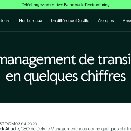
Téléchargez notre Livre Blanc sur le Restructuring
teurs
Nos bureaux
La différence Delville
À propos
Res
management de transi
en quelques chiffres
SROOM
03.04.2020
ick Abadie
, CEO de Delville Management nous donne quelques chiffre