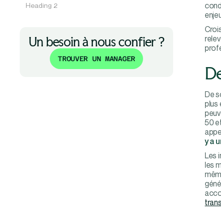
condi
Heading 2
enje
Croi
relev
Un besoin à nous confier ?
profe
TROUVER UN MANAGER
De
De s
plus 
peuv
50 e
appel
y a 
Les i
les m
même
génér
acco
trans