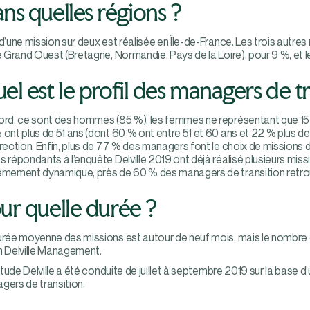
ns quelles régions ?
d’une mission sur deux est réalisée en Île-de-France. Les trois autre
e Grand Ouest (Bretagne, Normandie, Pays de la Loire), pour 9 %, et l
el est le profil des managers de tr
ord, ce sont des hommes (85 %), les femmes ne représentant que 15 % 
ont plus de 51 ans (dont 60 % ont entre 51 et 60 ans et 22 % plus de 
irection. Enfin, plus de 77 % des managers font le choix de mission
s répondants à l’enquête Delville 2019 ont déjà réalisé plusieurs mi
êmement dynamique, près de 60 % des managers de transition retrouve
ur quelle durée ?
urée moyenne des missions est autour de neuf mois, mais le nombre d
n Delville Management.
’étude Delville a été conduite de juillet à septembre 2019 sur la base 
gers de transition.