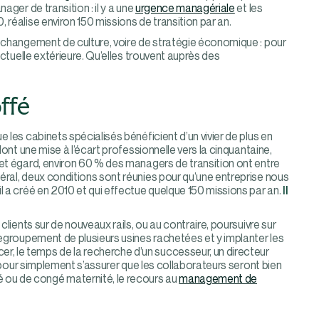
ager de transition : il y a une
urgence managériale
et les
0, réalise environ 150 missions de transition par an.
, changement de culture, voire de stratégie économique : pour
nctuelle extérieure. Qu’elles trouvent auprès des
ffé
ue les cabinets spécialisés bénéficient d’un vivier de plus en
dont une mise à l’écart professionnelle vers la cinquantaine,
cet égard, environ 60 % des managers de transition ont entre
éral, deux conditions sont réunies pour qu’une entreprise nous
l a créé en 2010 et qui effectue quelque 150 missions par an.
Il
clients sur de nouveaux rails, ou au contraire, poursuivre sur
regroupement de plusieurs usines rachetées et y implanter les
, le temps de la recherche d’un successeur, un directeur
e pour simplement s’assurer que les collaborateurs seront bien
 ou de congé maternité, le recours au
management de