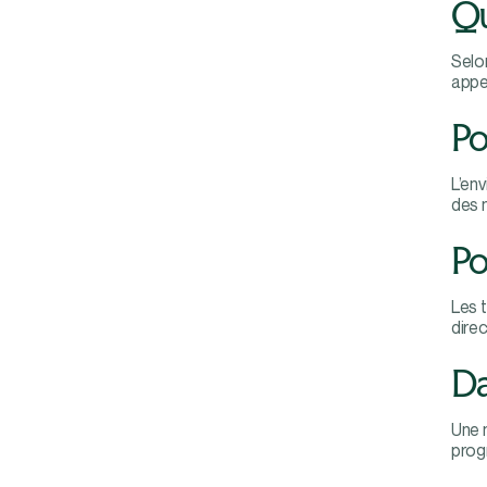
Qu
Selo
appel
Po
L’en
des m
Po
Les t
direc
Da
Une m
prog