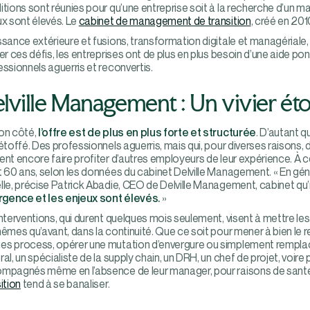
tions sont réunies pour qu’une entreprise soit à la recherche d’un man
ux sont élevés. Le
cabinet de management de transition
, créé en 201
ssance extérieure et fusions, transformation digitale et managériale
er ces défis, les entreprises ont de plus en plus besoin d’une aide po
ssionnels aguerris et reconvertis.
lville Management : Un vivier éto
on côté,
l’offre est de plus en plus forte et structurée
. D’autant q
étoffé. Des professionnels aguerris, mais qui, pour diverses raisons, 
ent encore faire profiter d’autres employeurs de leur expérience. À 
t 60 ans, selon les données du cabinet Delville Management. « En gén
le, précise Patrick Abadie, CEO de Delville Management, cabinet qu’i
urgence et les enjeux sont élevés.
»
nterventions, qui durent quelques mois seulement, visent à mettre les 
êmes qu’avant, dans la continuité. Que ce soit pour mener à bien le 
s process, opérer une mutation d’envergure ou simplement remplacer
al, un spécialiste de la supply chain, un DRH, un chef de projet, voir
mpagnés même en l’absence de leur manager, pour raisons de santé
ition
tend à se banaliser.