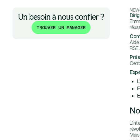
NEW
Un besoin à nous confier ?
Diri
Emma
réus
TROUVER UN MANAGER
Conf
Aide 
RSE,
Prés
Cent
Exper
L
E
E
No
L’Int
révol
Mais