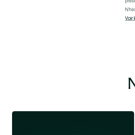
prés
N’hés
Voir 
N