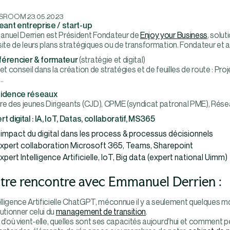
SROOM
23.05.2023
geant entreprise / start-up
nuel Derrien est Président Fondateur de
Enjoy your Business
, solu
site de leurs plans stratégiques ou de transformation. Fondateur et
érencier & formateur
(stratégie et digital)
et conseil dans la création de stratégies et de feuilles de route : P
…
idence réseaux
re des jeunes Dirigeants (CJD), CPME (syndicat patronal PME), Résea
t digital : IA, IoT, Datas, collaboratif, MS365
’impact du digital dans les process & processus décisionnels
xpert collaboration Microsoft 365, Teams, Sharepoint
xpert Intelligence Artificielle, IoT, Big data (expert national Uimm)
tre rencontre avec Emmanuel Derrien :
elligence Artificielle ChatGPT, méconnue il y a seulement quelques mo
utionner celui du
management de transition
.
 d’où vient-elle, quelles sont ses capacités aujourd’hui et comment 