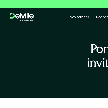
Nos services
Nos sec
Por
invi