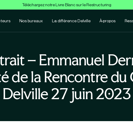
Téléchargez notre Livre Blanc sur le Restructuring
teurs
Nos bureaux
La différence Delville
À propos
Res
trait – Emmanuel Der
té de la Rencontre du
Delville 27 juin 2023