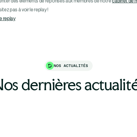
enter des éléments de réponses aux membres de notre
cabinet de 
itez pas à voir le replay !
le replay
NOS ACTUALITÉS
os dernières actualit