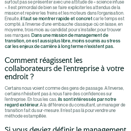
surtout pas se présenter avec une attitude de « science infuse
». Il est primordial de bien se faire expliciter les attendus de la
mission et repérer les freins et les moteurs dans l’organisation.
Ensuite,
il faut se montrer rapide et concret
car le temps est
compté, à l’inverse d’une embauche classique où on laisse, en
moyenne, trois mois au candidat pour s’installer, pour trouver
ses marques.
Dans une mission de management de
transition, on est aussi plus libre, moins soumis au stress
car les enjeux de carrière à long terme n’existent pas.
Comment réagissent les
collaborateurs de l’entreprise à votre
endroit ?
Certains nous voient comme des gens de passage. A l’inverse,
certains n’hésitent pas à nous faire des confidences sur
l’entreprise. En tous les cas,
ils sont intéressés par notre
regard extérieur.
A la différence du consultant, un manager de
transition fait du sur-mesure. Il n’est pas là pour vendre une
méthode estampillée.
Si vous deviez définir le management