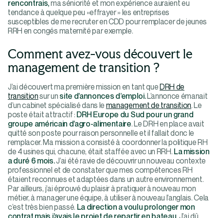
rencontrais,
ma séniorité et mon expérience auraient eu
tendance à quelque peu «effrayer » les entreprises
susceptibles de me recruter en CDD pour remplacer de jeunes
RRH en congés maternité par exemple.
Comment avez-vous découvert le
management de transition ?
J’ai découvert ma première mission en tant que
DRH de
transition
sur un
site d’annonces d’emploi.
L’annonce émanait
d’un cabinet spécialisé dans le
management de transition
. Le
poste était attractif :
DRH Europe du Sud pour un grand
groupe américain d’agro-alimentaire
. Le DRH en place avait
quitté son poste pour raison personnelle et il fallait donc le
remplacer. Ma mission a consisté à coordonner la politique RH
de 4 usines qui, chacune, était staffée avec un RRH.
La mission
a duré 6 mois.
J’ai été ravie de découvrir un nouveau contexte
professionnel et de constater que mes compétences RH
étaient reconnues et adaptées dans un autre environnement.
Par ailleurs, j’ai éprouvé du plaisir à pratiquer à nouveau mon
métier, à manager une équipe, à utiliser à nouveau l’anglais. Cela
c’est très bien passé.
La direction a voulu prolonger mon
contrat mais j’avais le projet de repartir en bateau.
J’ai dû