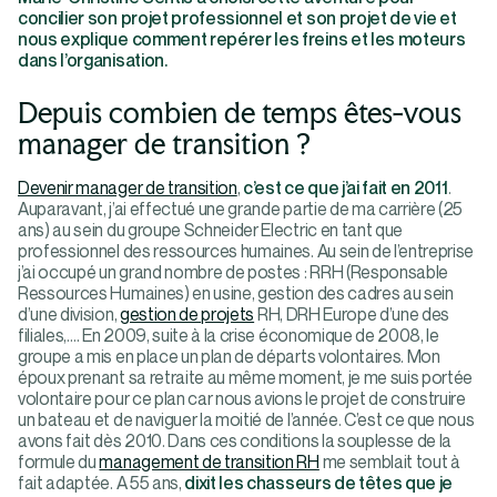
concilier son projet professionnel et son projet de vie et
nous explique comment repérer les freins et les moteurs
dans l’organisation.
Depuis combien de temps êtes-vous
manager de transition ?
Devenir manager de transition
,
c’est ce que j’ai fait en 2011
.
Auparavant, j’ai effectué une grande partie de ma carrière (25
ans) au sein du groupe Schneider Electric en tant que
professionnel des ressources humaines. Au sein de l’entreprise
j’ai occupé un grand nombre de postes : RRH (Responsable
Ressources Humaines) en usine, gestion des cadres au sein
d’une division,
gestion de projets
RH, DRH Europe d’une des
filiales,…. En 2009, suite à la crise économique de 2008, le
groupe a mis en place un plan de départs volontaires. Mon
époux prenant sa retraite au même moment, je me suis portée
volontaire pour ce plan car nous avions le projet de construire
un bateau et de naviguer la moitié de l’année. C’est ce que nous
avons fait dès 2010. Dans ces conditions la souplesse de la
formule du
management de transition RH
me semblait tout à
fait adaptée. A 55 ans,
dixit les chasseurs de têtes que je